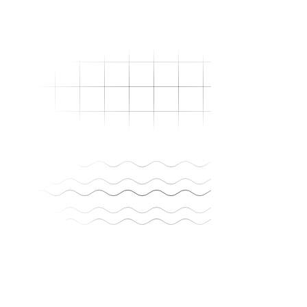
“
Pasaron de proveedor a aliado en tres
meses. Hoy nos sentamos en las decisiones
de producto, no solo en las de
comunicación.
”
Dr. Juan Carlos R.
Director médico
·
Clínica de especialidades
satma