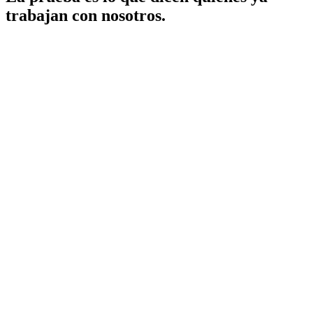
trabajan con nosotros.
“
SATMA entendió nuestro despacho como
pocos. La estrategia digital se tradujo en
clientes calificados desde el primer
trimestre.
”
Lic. Mario H.
Socio fundador
·
Despacho jurídico, Monterrey
“
Nos gusta cómo combinan creatividad
con datos. Cada campaña tiene una
hipótesis y un número que la prueba.
”
Adriana V.
Directora de marketing
·
Comercializadora retail