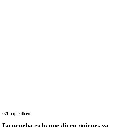
07
Lo que dicen
La
prueba
es lo que dicen quienes ya