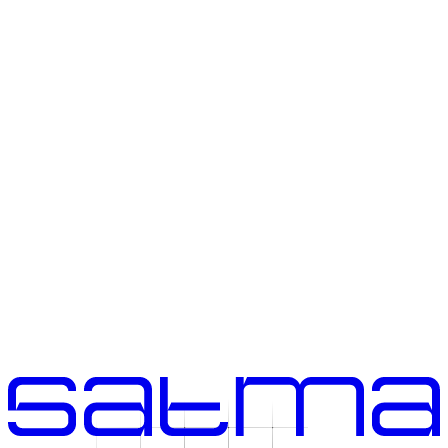
Empezar un proyecto
Escribir un correo
santiago@satma.mx
+52 81 2399 7852