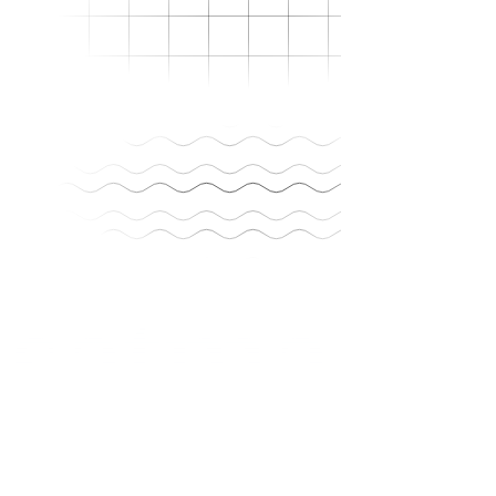
comunicación.
”
Dr. Juan Carlos R.
Director médico
·
Clínica de especialidades
satma