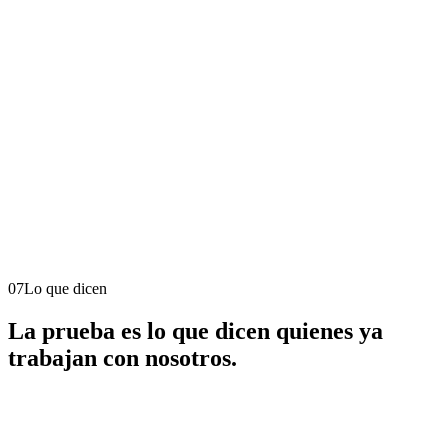
07
Lo que dicen
La
prueba
es lo que dicen quienes ya
trabajan con nosotros.
“
SATMA entendió nuestro despacho como
pocos. La estrategia digital se tradujo en