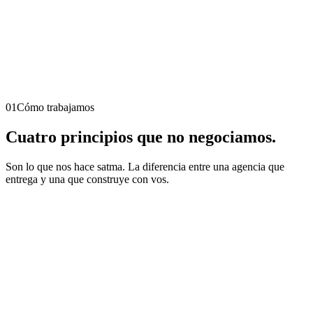
+
0
+
0
0
0
%
01
Cómo trabajamos
Cuatro principios que no negociamos.
Son lo que nos hace satma. La diferencia entre una agencia que
entrega y una que construye con vos.
Honestidad operativa
Decimos lo que vemos, cobramos lo que vale, ejecutamos lo
que prometemos. Sin humo, sin retórica de agencia.