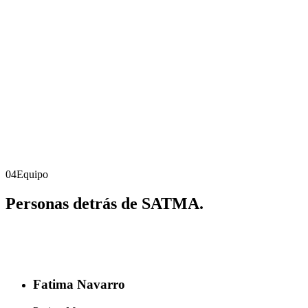
Trayectoria
+15 años · 5 verticales
Base
Monterrey · Nuevo León
Idiomas
Español · Inglés
04
Equipo
Personas detrás de
SATMA
.
Fatima Navarro