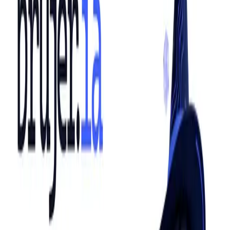
Inicio
Agencia
Servicios
Industrias
Casos
Portafolio
Blog
EN
Empezar proyecto
EN
Producto SATMA · Beta privada
brujer
.ia
Magia operacional para tu marketing — sin perder el toque humano.
Nuestra plataforma de IA aplicada combina modelos generativos,
análisis predictivo y orquestación de agentes para acelerar lo que tu
equipo ya hace bien.
Ver capacidades
Solicitar acceso beta
01
Capacidades