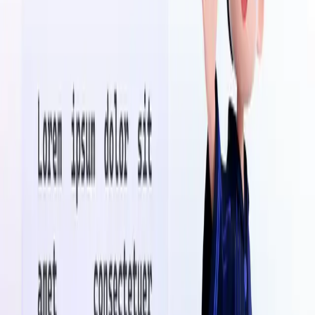
Agentes conversacionales
Asistentes que califican leads, responden FAQs y agendan citas —
entrenados con tu tono de marca.
Automatización de flujos
Conectamos tus herramientas (CRM, redes, email) en pipelines que
se ejecutan solos y se autoajustan.
Targeting inteligente
Segmentación dinámica por intención, no solo por demografía.
Mejor CAC, mejor LTV.
Optimización continua