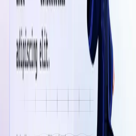
Cada campaña aprende de la anterior. Las decisiones se vuelven
más rápidas con cada ciclo.
Estamos aceptando 10 marcas en la beta privada de
2026.
Si quieres ser de las primeras en operar con brujer.ia desde adentro,
escríbenos. Calificamos contigo si encaja con tu industria y
volumen.
Solicitar acceso