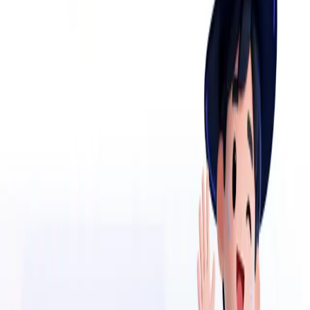
Seis módulos.
Una sola plataforma.
brujer.ia se integra con las herramientas que ya usas. Empezamos
por los flujos donde más urge la velocidad y crecemos desde ahí.
Generación de contenido visual
Imágenes, videos cortos y variantes A/B para campañas — listas
para publicar en horas, no semanas.
Análisis predictivo
Anticipa qué funciona antes de invertir el presupuesto. Modelos
entrenados con tu propia data.