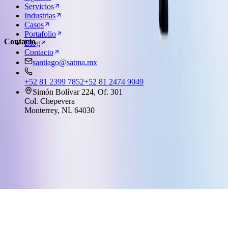
Servicios
Industrias
Casos
Portafolio
Contacto
Blog
Contacto
santiago@satma.mx
+52 81 2399 7852
+52 81 2474 9049
Simón Bolívar 224, Of. 301
Col. Chepevera
Monterrey
,
NL
64030
© 2026 satma agencia creativa. Hecho en Monterrey, MX.
Aviso de privacidad
Política de cookies
Contrato de servicios